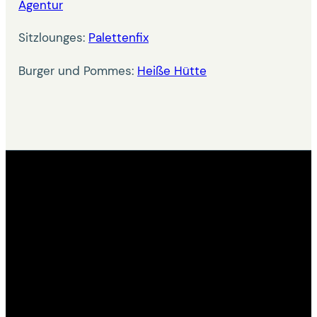
Agentur
Sitzlounges:
Palettenfix
Burger und Pommes:
Heiße Hütte