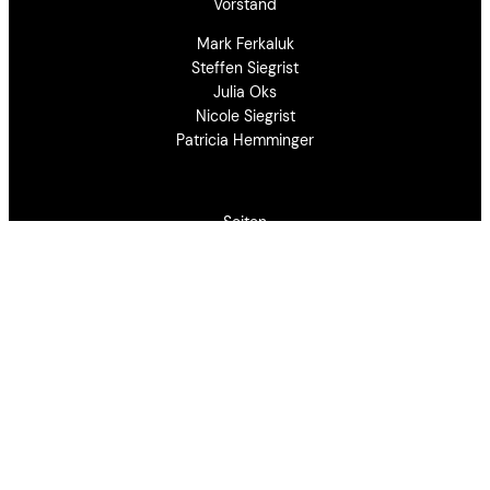
Vorstand
Mark Ferkaluk
Steffen Siegrist
Julia Oks
Nicole Siegrist
Patricia Hemminger
Seiten
Startseite
Events
Mission & Vision
Mitglied werden
Spenden
Aktuelles
Login
Instagram
Facebook
TikTok